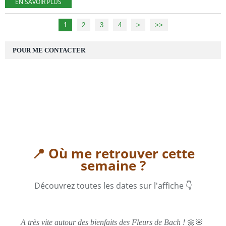
EN SAVOIR PLUS
1
2
3
4
>
>>
POUR ME CONTACTER
📍 Où me retrouver cette
semaine ?
Découvrez toutes les dates sur l'affiche 👇
🌼🌸
A très vite autour des bienfaits des Fleurs de Bach !