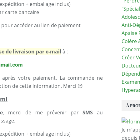
"perdre
’expédition + emballage inclus)
"spécia
ar carte bancaire
Adolesc
Anti-Dé
us pour accéder au lien de paiement
Apaise 
Colère 
Concent
se de livraison par e-mail
à :
Créer V
gmail.com
Docteu
Dépend
après
votre paiement. La commande ne
Examen
tion de cette information. Merci 😊
Hyperac
 ml
À PRO
e
, merci de me prévenir par
SMS
au
assage.
Je m’ap
’expédition + emballage inclus)
depuis 