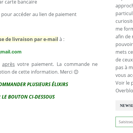
ar carte bancaire
approch
particu
us pour accéder au lien de paiement
curiosi
me form
afin de
se de livraison par e-mail
à :
pouvoir 
mets ce
gmail.com
de ceux
après
votre paiement. La commande ne
pas à me
tion de cette information. Merci 😊
vous a
Voir le 
COMMANDER PLUSIEURS ÉLIXIRS
Overbl
R LE BOUTON CI-DESSOUS
NEWS