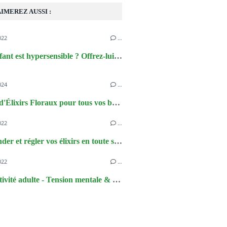
IMEREZ AUSSI :
022
…
Votre enfant est hypersensible ? Offrez-lui un accompagnement doux et naturel
024
…
Gamme d'Élixirs Floraux pour tous vos besoins !
022
…
Commander et régler vos élixirs en toute sérénité
022
…
Hyperactivité adulte - Tension mentale & agitation intérieure