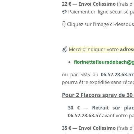
22 €
—
Envoi
Colissimo
(frais d
💳 Paiement en ligne sécurisé p
👇 Cliquez sur l’image ci-desso
📬
Merci d’indiquer votre
adres
florinettefleursdebach@
ou par SMS au
06.52.28.63.57
pourra être expédiée sans récep
Pour 2 Flacons spray de 30
30 €
—
Retrait
sur plac
06.52.28.63.57
avant votre p
35 €
—
Envoi Colissimo
(frais d