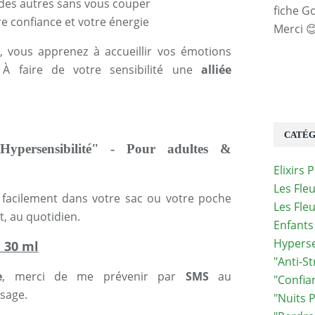
des autres sans vous couper
fiche G
e confiance et votre énergie
Merci 
, vous apprenez à accueillir vos émotions
 À faire de votre sensibilité une
alliée
CATÉG
ypersensibilité" - Pour adultes &
Elixirs 
Les Fle
se facilement dans votre sac ou votre poche
Les Fleu
, au quotidien.
Enfants
Hyperse
e 30 ml
"anti-St
e
, merci de me prévenir par
SMS
au
"confia
sage.
"nuits P