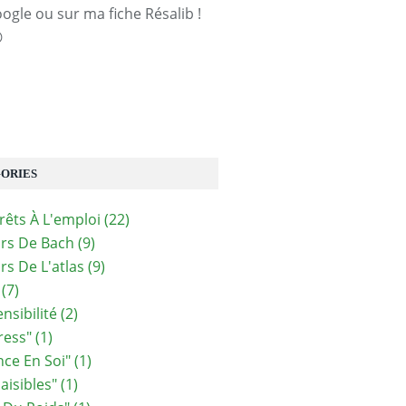
oogle ou sur ma fiche Résalib !

ORIES
Prêts À L'emploi
(22)
urs De Bach
(9)
rs De L'atlas
(9)
(7)
nsibilité
(2)
ress"
(1)
nce En Soi"
(1)
aisibles"
(1)