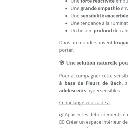
Une
forte réactivité
émotio
Une
grande empathie
env
Une
sensibilité exacerbée
Une tendance à la ruminat
Un besoin
profond
de cal
Dans un monde souvent
bruya
porter.
🌸
Une solution naturelle pour
Pour accompagner cette sensibil
à base de Fleurs de Bach
, 
adolescents
hypersensibles.
Ce mélange vous aide à
:
🌿
Apaiser les débordements é
🧘‍♀️
Créer un espace intérieur d