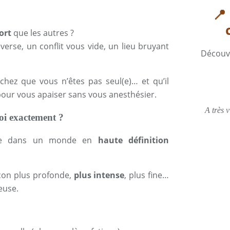
📍
ort
que les autres ?
rse, un conflit vous vide, un lieu bruyant
Découvr
achez que vous n’êtes pas seul(e)… et qu’il
 pour vous apaiser sans vous anesthésier.
A très v
uoi exactement ?
vivre dans un monde en
haute définition
açon plus profonde,
plus intense
, plus fine…
euse.