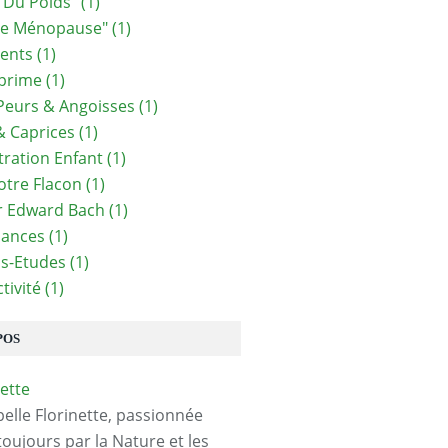
 Du Poids"
(1)
le Ménopause"
(1)
ents
(1)
prime
(1)
Peurs & Angoisses
(1)
& Caprices
(1)
ration Enfant
(1)
otre Flacon
(1)
r Edward Bach
(1)
ances
(1)
s-Etudes
(1)
tivité
(1)
POS
pelle Florinette, passionnée
toujours par la Nature et les