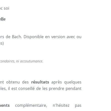
c soi
lle
urs de Bach. Disponible en version avec ou
as)
econdaires, ni accoutumance.
nt obtenu des
résultats
après quelques
les, il est conseillé de les prendre pendant
ments
complémentaire, n'hésitez pas