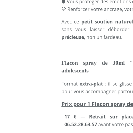
🛡
Vous protéger des émotions 
💛
Renforcer votre ancrage, votr
Avec ce
petit soutien naturel
sans vous laisser déborder.
précieuse
, non un fardeau.
Flacon spray de 30ml "H
adolescents
Format
extra-plat
: il se glis
pour vous accompagner partout
Prix pour 1 Flacon spray d
17 €
—
Retrait
sur plac
06.52.28.63.57
avant votre pas