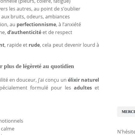
nnelle (pleurs, colère, fatigue)
ers les autres, au point de s’oublier
aux bruits, odeurs, ambiances
ion, au
perfectionnisme
, à l’anxiété
me,
d’authenticité
et de respect
nt
, rapide et
rude
, cela peut devenir lourd à
 plus de légèreté au quotidien
ité en douceur, j’ai conçu un
élixir naturel
spécialement formulé pour les
adultes
et
MERCI
motionnels
e calme
N'hésit